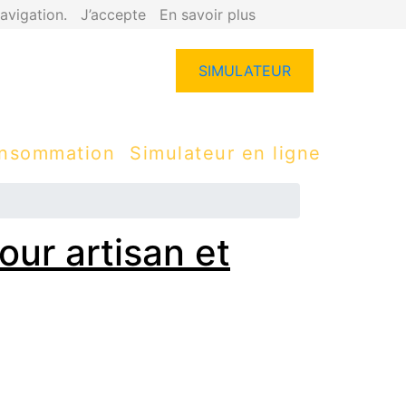
avigation.
J’accepte
En savoir plus
SIMULATEUR
onsommation
Simulateur en ligne
our artisan et