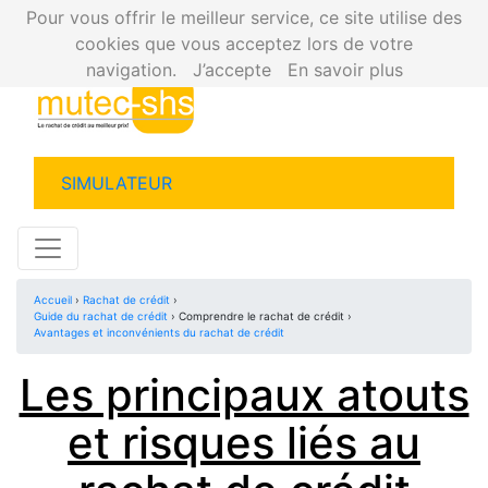
Pour vous offrir le meilleur service, ce site utilise des
cookies que vous acceptez lors de votre
navigation.
J’accepte
En savoir plus
SIMULATEUR
Accueil
›
Rachat de crédit
›
Guide du rachat de crédit
› Comprendre le rachat de crédit ›
Avantages et inconvénients du rachat de crédit
Les principaux atouts
et risques liés au