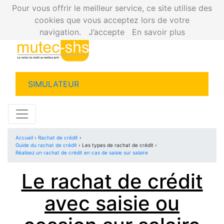
Pour vous offrir le meilleur service, ce site utilise des
cookies que vous acceptez lors de votre
navigation.
J’accepte
En savoir plus
SIMULATEUR
Accueil
›
Rachat de crédit
›
Guide du rachat de crédit
› Les types de rachat de crédit ›
Réalisez un rachat de crédit en cas de saisie sur salaire
Le rachat de crédit
avec saisie ou