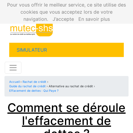
Pour vous offrir le meilleur service, ce site utilise des
cookies que vous acceptez lors de votre
navigation.
J’accepte
En savoir plus
SIMULATEUR
Accueil
›
Rachat de crédit
›
Guide du rachat de crédit
› Alternative au rachat de crédit ›
Effacement de dettes : Qui Paye ?
Comment se déroule
l'effacement de